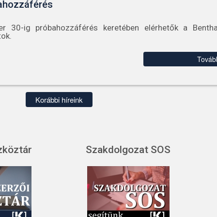
ahozzáférés
r 30-ig próbahozzáférés keretében elérhetők a Benth
tok.
Továb
Korábbi híreink
zköztár
Szakdolgozat SOS