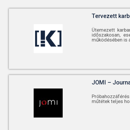
Tervezett karb
Ütemezett karba
időszakosan, es
működésében is á
JOMI – Journa
Próbahozzáférés 
műtétek teljes ho