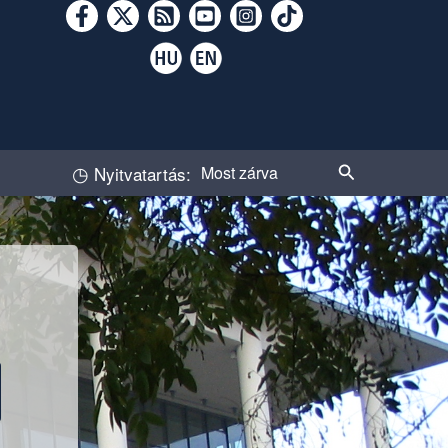
◷
Keresés
Nyitvatartás:
Most zárva