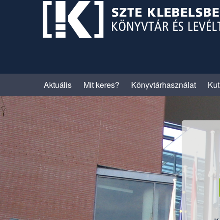
Skip
to
content
Aktuális
Mit keres?
Könyvtárhasználat
Kut