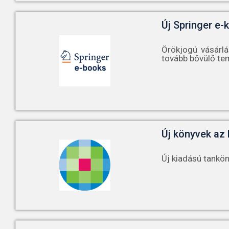
Új Springer e-
Örökjogú vásárlá
tovább bővülő te
Új könyvek az
Új kiadású tankö