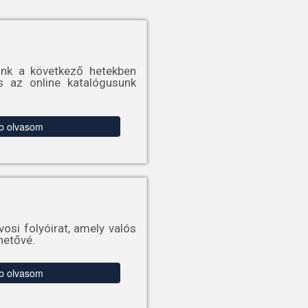
ink a következő hetekben
s az online katalógusunk
b olvasom
osi folyóirat, amely valós
hetővé.
b olvasom