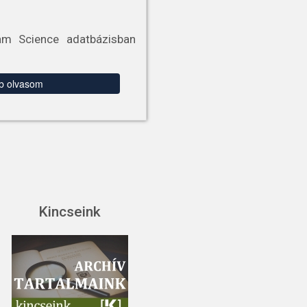
am Science adatbázisban
b olvasom
Kincseink