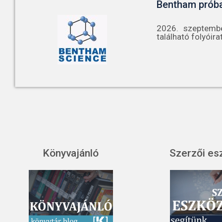
Bentham prób
2026. szeptembe
található folyóira
Könyvajánló
Szerzői es