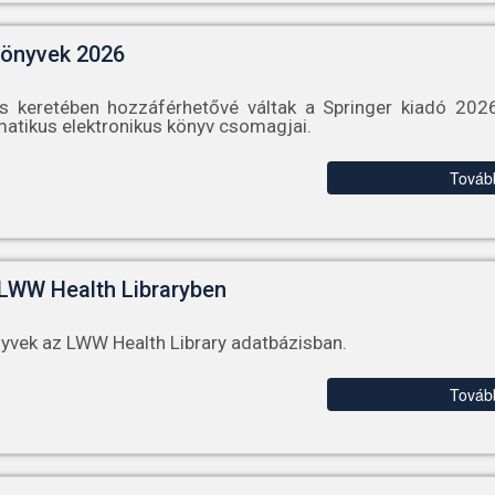
könyvek 2026
s keretében hozzáférhetővé váltak a Springer kiadó 202
matikus elektronikus könyv csomagjai.
Továb
 LWW Health Libraryben
nyvek az LWW Health Library adatbázisban.
Továb