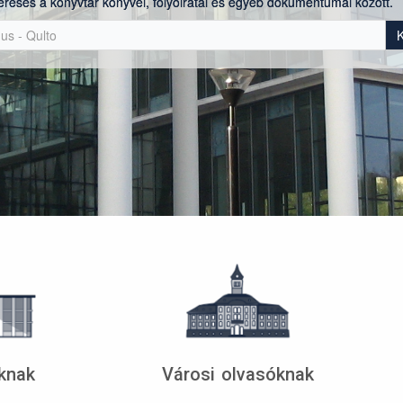
eresés a könyvtár könyvei, folyóiratai és egyéb dokumentumai között.
knak
Városi olvasóknak