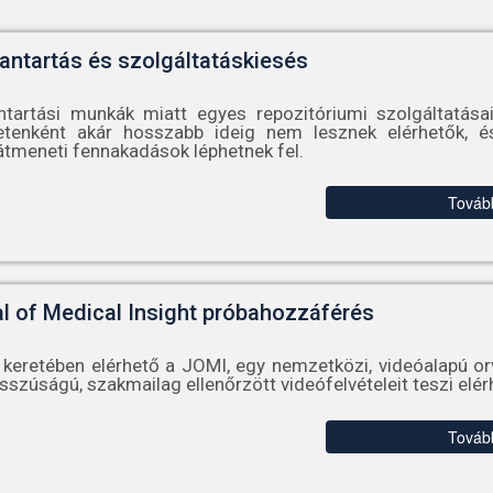
antartás és szolgáltatáskiesés
ntartási munkák miatt egyes repozitóriumi szolgáltatása
etenként akár hosszabb ideig nem lesznek elérhetők, é
tmeneti fennakadások léphetnek fel.
Továb
l of Medical Insight próbahozzáférés
keretében elérhető a JOMI, egy nemzetközi, videóalapú orv
sszúságú, szakmailag ellenőrzött videófelvételeit teszi elér
Továb