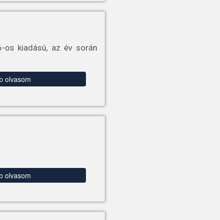
6-os kiadású, az év során
b olvasom
b olvasom