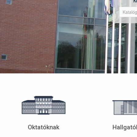
K
Oktatóknak
Hallgató