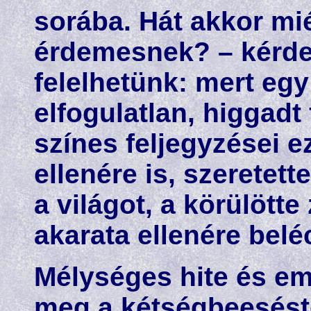
sorába. Hát akkor mié
érdemesnek? – kérde
felelhetünk: mert egy
elfogulatlan, higgadt 
színes feljegyzései e
ellenére is, szeretet
a világot, a körülötte
akarata ellenére bel
Mélységes hite és em
meg a kétségbeeséstől