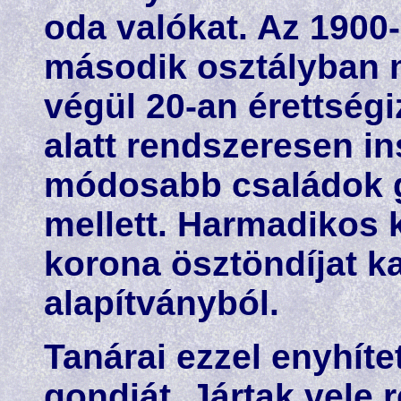
oda valókat. Az 1900-
második osztályban 
végül 20-an érettség
alatt rendszeresen in
módosabb családok g
mellett. Harmadikos 
korona ösztöndíjat k
alapítványból.
Tanárai ezzel enyhíte
gondját. Jártak vele r