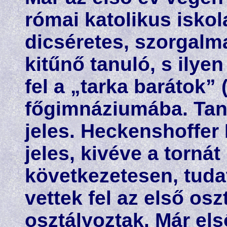
római katolikus iskol
dicséretes, szorgalm
kitűnő tanuló, s ilye
fel a „tarka barátok” 
főgimnáziumába. Tanu
jeles. Heckenshoffer
jeles, kivéve a tornát 
következetesen, tuda
vettek fel az első os
osztályoztak. Már el