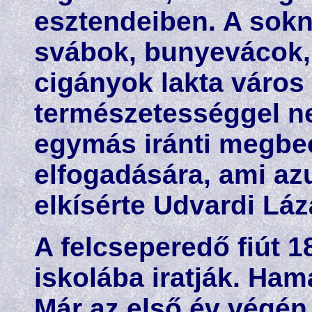
esztendeiben. A sok
svábok, bunyevácok, 
cigányok lakta város
természetességgel nev
egymás iránti megbe
elfogadására, ami azu
elkísérte Udvardi Láz
A felcseperedő fiút 1
iskolába iratják. Hama
Már az első év végén 