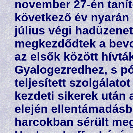
november 27-én tanít
következő év nyarán k
július végi hadüzene
megkezdődtek a bevon
az elsők között hívták
Gyalogezredhez, s pó
teljesített szolgálato
kezdeti sikerek után
elején ellentámadásb
harcokban sérült meg