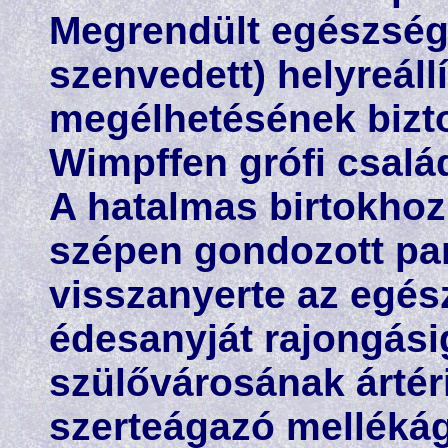
Megrendült egészség
szenvedett) helyreáll
megélhetésének bizt
Wimpffen grófi családn
A hatalmas birtokhoz
szépen gondozott park
visszanyerte az egés
édesanyját rajongásig
szülővárosának ártéri
szerteágazó mellékág