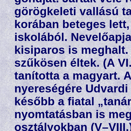
görögkeleti vallású t
korában beteges lett,
iskolából. Nevelőapja
kisiparos is meghalt
szűkösen éltek. (A VI
tanította a magyart. 
nyereségére Udvardi 
később a fiatal „taná
nyomtatásban is megj
osztályokban (V–VIII.