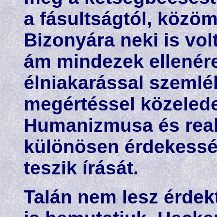
a fásultságtól, közöm
Bizonyára neki is vol
ám mindezek ellenér
élniakarással szemlé
megértéssel közeled
Humanizmusa és real
különösen érdekessé
teszik írását.
Talán nem lesz érdek