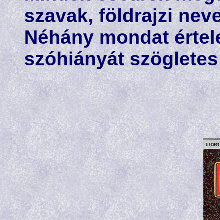
szavak, földrajzi nev
Néhány mondat értel
szóhiányát szögletes 