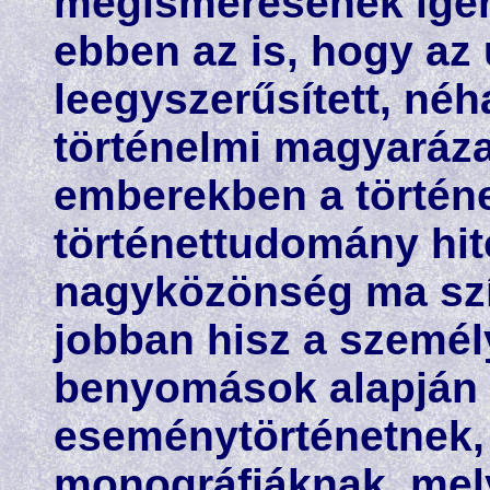
megismerésének igény
ebben az is, hogy az
leegyszerűsített, néh
történelmi magyaráz
emberekben a történe
történettudomány hit
nagyközönség ma szí
jobban hisz a szemé
benyomások alapján 
eseménytörténetnek,
monográfiáknak, mely