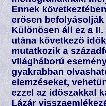
Ennek következtében
erősen befolyásolják
Különösen áll ez a II
utána következő idők
mutatkozik a századf
világháború eseménye
gyakrabban olvashatu
elemzéseket, vehetün
ezzel az időszakkal 
Lázár visszaemlékezé