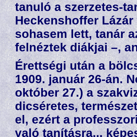
tanuló a szerzetes-tan
Heckenshoffer Lázár 
sohasem lett, tanár a
felnéztek diákjai –, a
Érettségi után a bölc
1909. január 26-án. 
október 27.) a szakv
dicséretes, természet
el, ezért a professzo
való tanításra... képe