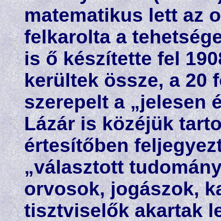
matematikus lett az o
felkarolta a tehetsége
is ő készítette fel 19
kerültek össze, a 20 
szerepelt a „jelesen 
Lázár is közéjük tarto
értesítőben feljegyez
„választott tudomán
orvosok, jogászok, k
tisztviselők akartak l