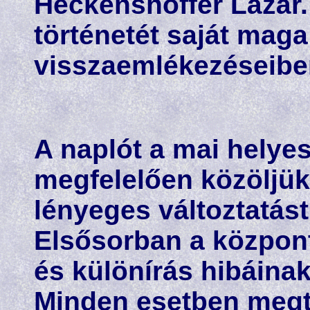
Heckenshoffer Lázár.
történetét saját mag
visszaemlékezéseibe
A naplót a mai helye
megfelelően közöljük,
lényeges változtatást
Elsősorban a központ
és különírás hibáinak
Minden esetben megt