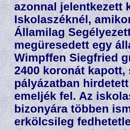
azonnal jelentkezett 
Iskolaszéknél, amikor
Államilag Segélyezett
megüresedett egy áll
Wimpffen Siegfried gr
2400 koronát kapott, 
pályázatban hirdetett
emeljék fel. Az iskola
bizonyára többen ism
erkölcsileg fedhetetle