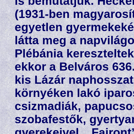
is bemutatjuk. Hecke
(1931-ben magyarosít
egyetlen gyermekeké
látta meg a napvilágo
Plébánia keresztelte
ekkor a Belváros 636
kis Lázár naphosszat 
környéken lakó iparo
csizmadiák, papucso
szobafestők, gyerty
gyerekeivel. „Fajront”