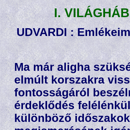
I. VILÁGH
UDVARDI : Emlékeim 
Ma már aligha szüks
elmúlt korszakra viss
fontosságáról beszéln
érdeklődés felélénkü
különböző időszakok