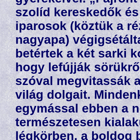
szolíd kereskedők és 
iparosok (köztük a r
nagyapa) végigsétálta
betértek a két sarki
hogy lefújják sörükrő
szóval megvitassák a 
világ dolgait. Minden
egymással ebben a n
természetesen kialak
légkörben, a boldog 