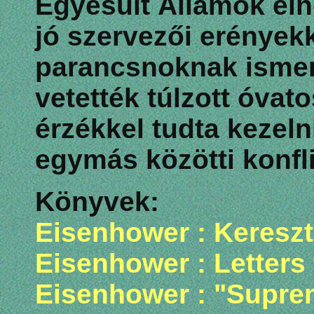
Egyesült Államok eln
jó szervezői erények
parancsnoknak ismer
vetették túlzott óvat
érzékkel tudta kezel
egymás közötti konfli
Könyvek:
Eisenhower : Keresz
Eisenhower : Letters
Eisenhower : "Supre