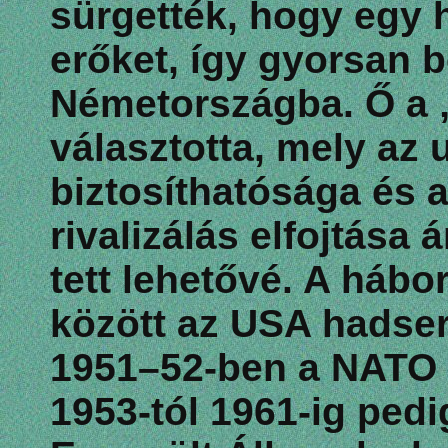
sürgették, hogy egy 
erőket, így gyorsan 
Németországba. Ő a „
választotta, mely az
biztosíthatósága és 
rivalizálás elfojtása
tett lehetővé. A hábo
között az USA hadser
1951–52-ben a NATO 
1953-tól 1961-ig pedi