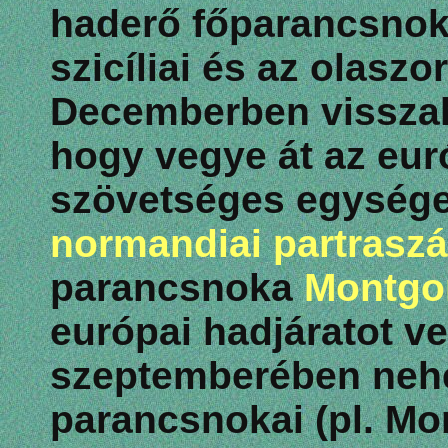
haderő főparancsnoká
szicíliai és az olasz
Decemberben visszah
hogy vegye át az eur
szövetséges egységek 
normandiai partraszá
parancsnoka
Montgo
európai hadjáratot ve
szeptemberében nehéz
parancsnokai (pl. M