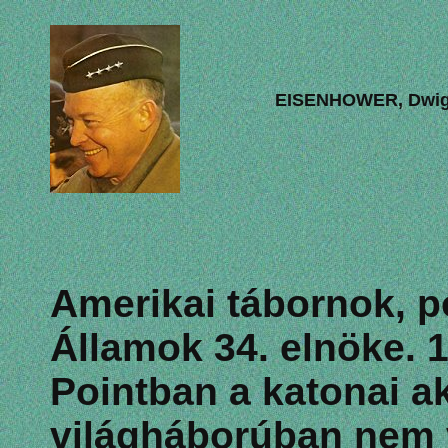
EISENHOWER, Dwigh
Amerikai tábornok, po
Államok 34. elnöke. 
Pointban a katonai a
világháborúban nem v