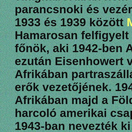
parancsnoki és vezérk
1933 és 1939 között
Hamarosan felfigyelt
főnök, aki 1942-ben 
ezután Eisenhowert v
Afrikában partraszál
erők vezetőjének. 19
Afrikában majd a Föl
harcoló amerikai cs
1943-ban nevezték ki