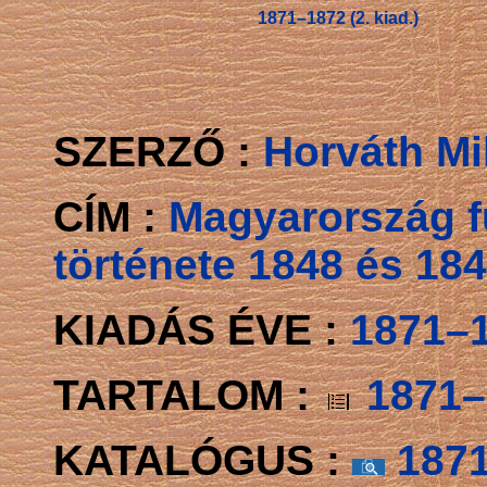
1871–1872 (2. kiad.)
SZERZŐ :
Horváth Mi
CÍM :
Magyarország f
története 1848 és 18
KIADÁS ÉVE :
1871–1
TARTALOM :
1871–1
KATALÓGUS :
1871–